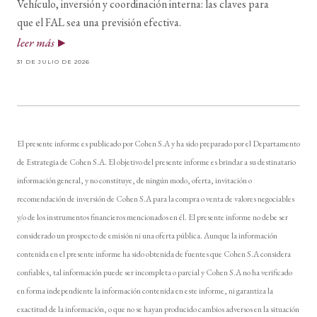
Vehículo, inversión y coordinación interna: las claves para
que el FAL sea una previsión efectiva.
leer más
31 DE JULIO DE 2026
El presente informe es publicado por Cohen S.A y ha sido preparado por el Departamento
de Estrategia de Cohen S.A. El objetivo del presente informe es brindar a su destinatario
información general, y no constituye, de ningún modo, oferta, invitación o
recomendación de inversión de Cohen S.A para la compra o venta de valores negociables
y/o de los instrumentos financieros mencionados en él. El presente informe no debe ser
considerado un prospecto de emisión ni una oferta pública. Aunque la información
contenida en el presente informe ha sido obtenida de fuentes que Cohen S.A considera
confiables, tal información puede ser incompleta o parcial y Cohen S.A no ha verificado
en forma independiente la información contenida en este informe, ni garantiza la
exactitud de la información, o que no se hayan producido cambios adversos en la situación