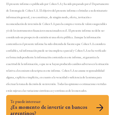
El presente informe es publicado por Cohen S.A y ha sido preparado por el Departamento
de Estrategia de Cohen S.A. El objetivo del presente informe es brindar a su destinatario
información general, y no constituye, de ningún modo, oferta, invitación o
recomendación de inversión de Cohen S.A para la compra o venta de valores negociables
y/o de los instrumentos financieros mencionados en él. El presente informe no debe ser
considerado un prospecto de emisión ni una oferta pública. Aunque la información
contenida en el presente informe ha sido obtenida de fuentes que Cohen S.A considera
confiables, tal información puede ser incompleta o parcial y Cohen S.A no ha verificado
en forma independiente la información contenida en este informe, ni garantiza la
exactitud de la información, o que no se hayan producido cambios adversos en la situación
relativa a los emisores descripta en este informe. Cohen S.A no asume responsabilidad
alguna, explícita o implícita, en cuanto a la veracidad o suficiencia de la misma para
efectuar la toma de decisión de su inversión. Todas las opiniones o estimaciones vertidas
están sujetas a las variaciones intrínsecas y extrínsecas de los mercados.
Te puede interesar:
¿Es momento de invertir en bancos
argentinos?