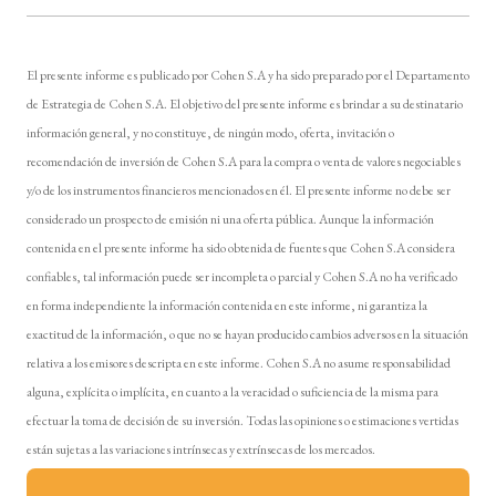
El presente informe es publicado por Cohen S.A y ha sido preparado por el Departamento
de Estrategia de Cohen S.A. El objetivo del presente informe es brindar a su destinatario
información general, y no constituye, de ningún modo, oferta, invitación o
recomendación de inversión de Cohen S.A para la compra o venta de valores negociables
y/o de los instrumentos financieros mencionados en él. El presente informe no debe ser
considerado un prospecto de emisión ni una oferta pública. Aunque la información
contenida en el presente informe ha sido obtenida de fuentes que Cohen S.A considera
confiables, tal información puede ser incompleta o parcial y Cohen S.A no ha verificado
en forma independiente la información contenida en este informe, ni garantiza la
exactitud de la información, o que no se hayan producido cambios adversos en la situación
relativa a los emisores descripta en este informe. Cohen S.A no asume responsabilidad
alguna, explícita o implícita, en cuanto a la veracidad o suficiencia de la misma para
efectuar la toma de decisión de su inversión. Todas las opiniones o estimaciones vertidas
están sujetas a las variaciones intrínsecas y extrínsecas de los mercados.