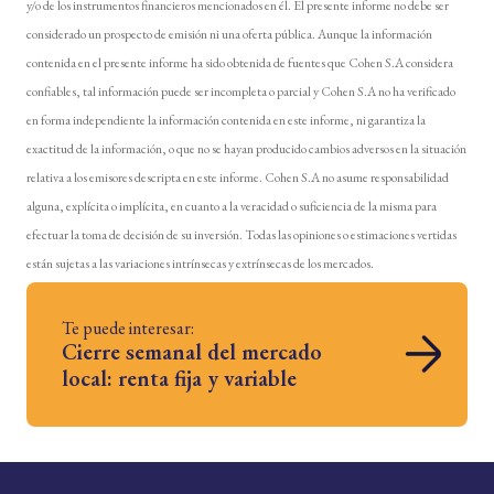
y/o de los instrumentos financieros mencionados en él. El presente informe no debe ser
considerado un prospecto de emisión ni una oferta pública. Aunque la información
contenida en el presente informe ha sido obtenida de fuentes que Cohen S.A considera
confiables, tal información puede ser incompleta o parcial y Cohen S.A no ha verificado
en forma independiente la información contenida en este informe, ni garantiza la
exactitud de la información, o que no se hayan producido cambios adversos en la situación
relativa a los emisores descripta en este informe. Cohen S.A no asume responsabilidad
alguna, explícita o implícita, en cuanto a la veracidad o suficiencia de la misma para
efectuar la toma de decisión de su inversión. Todas las opiniones o estimaciones vertidas
están sujetas a las variaciones intrínsecas y extrínsecas de los mercados.
Te puede interesar:
Cierre semanal del mercado
local: renta fija y variable