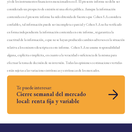
y/o de los instrumentos financieros mencionados en él. El presente informe no debe ser
considerado un prospecto de emisión ni una oferta pública. Aunque la información
contenida en el presente informe ha sido obtenida de fuentes que Cohen S.A considera
confiables, tal información puede ser incompleta o parcial y Cohen S.A no ha verificado
en forma independiente la información contenida en este informe, ni garantiza la
exactitud de la información, o que no se hayan producido cambios adversos en la situación
relativa a los emisores descripta en este informe. Cohen S.A no asume responsabilidad
alguna, explícita o implícita, en cuanto a la veracidad o suficiencia de la misma para
efectuar la toma de decisión de su inversión. Todas las opiniones o estimaciones vertidas
están sujetas a las variaciones intrínsecas y extrínsecas de los mercados.
Te puede interesar:
Cierre semanal del mercado
local: renta fija y variable