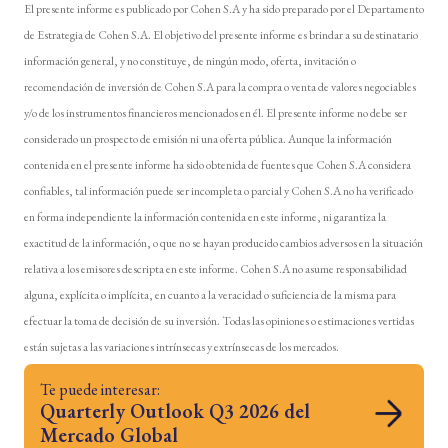
El presente informe es publicado por Cohen S.A y ha sido preparado por el Departamento
de Estrategia de Cohen S.A. El objetivo del presente informe es brindar a su destinatario
información general, y no constituye, de ningún modo, oferta, invitación o
recomendación de inversión de Cohen S.A para la compra o venta de valores negociables
y/o de los instrumentos financieros mencionados en él. El presente informe no debe ser
considerado un prospecto de emisión ni una oferta pública. Aunque la información
contenida en el presente informe ha sido obtenida de fuentes que Cohen S.A considera
confiables, tal información puede ser incompleta o parcial y Cohen S.A no ha verificado
en forma independiente la información contenida en este informe, ni garantiza la
exactitud de la información, o que no se hayan producido cambios adversos en la situación
relativa a los emisores descripta en este informe. Cohen S.A no asume responsabilidad
alguna, explícita o implícita, en cuanto a la veracidad o suficiencia de la misma para
efectuar la toma de decisión de su inversión. Todas las opiniones o estimaciones vertidas
están sujetas a las variaciones intrínsecas y extrínsecas de los mercados.
Te puede interesar:
Quarterly Outlook Q3 2026 del
Mercado Global