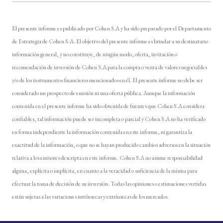
El presente informe es publicado por Cohen S.A y ha sido preparado por el Departamento
de Estrategia de Cohen S.A. El objetivo del presente informe es brindar a su destinatario
información general, y no constituye, de ningún modo, oferta, invitación o
recomendación de inversión de Cohen S.A para la compra o venta de valores negociables
y/o de los instrumentos financieros mencionados en él. El presente informe no debe ser
considerado un prospecto de emisión ni una oferta pública. Aunque la información
contenida en el presente informe ha sido obtenida de fuentes que Cohen S.A considera
confiables, tal información puede ser incompleta o parcial y Cohen S.A no ha verificado
en forma independiente la información contenida en este informe, ni garantiza la
exactitud de la información, o que no se hayan producido cambios adversos en la situación
relativa a los emisores descripta en este informe. Cohen S.A no asume responsabilidad
alguna, explícita o implícita, en cuanto a la veracidad o suficiencia de la misma para
efectuar la toma de decisión de su inversión. Todas las opiniones o estimaciones vertidas
están sujetas a las variaciones intrínsecas y extrínsecas de los mercados.