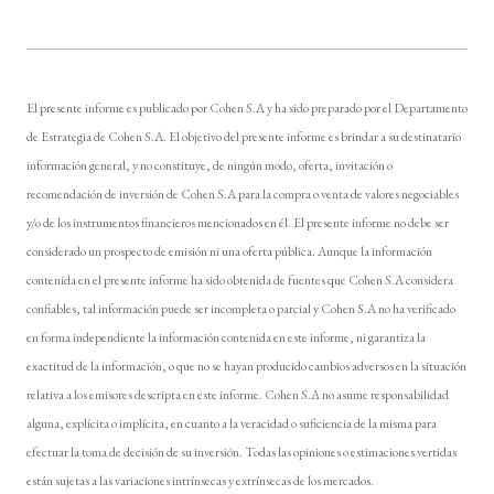
El presente informe es publicado por Cohen S.A y ha sido preparado por el Departamento
de Estrategia de Cohen S.A. El objetivo del presente informe es brindar a su destinatario
información general, y no constituye, de ningún modo, oferta, invitación o
recomendación de inversión de Cohen S.A para la compra o venta de valores negociables
y/o de los instrumentos financieros mencionados en él. El presente informe no debe ser
considerado un prospecto de emisión ni una oferta pública. Aunque la información
contenida en el presente informe ha sido obtenida de fuentes que Cohen S.A considera
confiables, tal información puede ser incompleta o parcial y Cohen S.A no ha verificado
en forma independiente la información contenida en este informe, ni garantiza la
exactitud de la información, o que no se hayan producido cambios adversos en la situación
relativa a los emisores descripta en este informe. Cohen S.A no asume responsabilidad
alguna, explícita o implícita, en cuanto a la veracidad o suficiencia de la misma para
efectuar la toma de decisión de su inversión. Todas las opiniones o estimaciones vertidas
están sujetas a las variaciones intrínsecas y extrínsecas de los mercados.