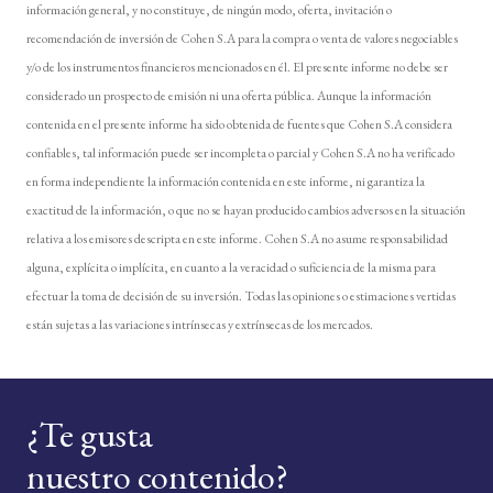
información general, y no constituye, de ningún modo, oferta, invitación o
recomendación de inversión de Cohen S.A para la compra o venta de valores negociables
y/o de los instrumentos financieros mencionados en él. El presente informe no debe ser
considerado un prospecto de emisión ni una oferta pública. Aunque la información
contenida en el presente informe ha sido obtenida de fuentes que Cohen S.A considera
confiables, tal información puede ser incompleta o parcial y Cohen S.A no ha verificado
en forma independiente la información contenida en este informe, ni garantiza la
exactitud de la información, o que no se hayan producido cambios adversos en la situación
relativa a los emisores descripta en este informe. Cohen S.A no asume responsabilidad
alguna, explícita o implícita, en cuanto a la veracidad o suficiencia de la misma para
efectuar la toma de decisión de su inversión. Todas las opiniones o estimaciones vertidas
están sujetas a las variaciones intrínsecas y extrínsecas de los mercados.
¿Te gusta
nuestro contenido?