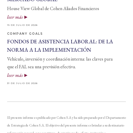
House View Global de Cohen Aliados Financieros
leer más
15 DE JULIO DE 2026
COMPANY GOALS
FONDOS DE ASISTENCIA LABORAL: DE LA
NORMA A LA IMPLEMENTACIÓN
Vehículo, inversión y coordinación interna: las claves para
que el FAL sea una previsión efectiva.
leer más
31 DE JULIO DE 2026
El presente informe es publicado por Cohen S.A y ha sido preparado por el Departamento
de Estrategia de Cohen S.A. El objetivo del presente informe es brindar a su destinatario
información general, y no constituye, de ningún modo, oferta, invitación o