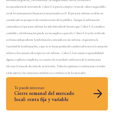
recomendación de inversión de Cohen S.A para la compra o venta de valores negociables
y/o de los instrumentos financieros mencionados en él. El presente informe no debe ser
considerado un prospecto de emisión ni una oferta pública. Aunque la información
contenida en el presente informe ha sido obtenida de fuentes que Cohen S.A considera
confiables, tal información puede ser incompleta o parcial y Cohen S.A no ha verificado
en forma independiente la información contenida en este informe, ni garantiza la
exactitud de la información, o que no se hayan producido cambios adversos en la situación
relativa a los emisores descripta en este informe. Cohen S.A no asume responsabilidad
alguna, explícita o implícita, en cuanto a la veracidad o suficiencia de la misma para
efectuar la toma de decisión de su inversión. Todas las opiniones o estimaciones vertidas
están sujetas a las variaciones intrínsecas y extrínsecas de los mercados.
Te puede interesar:
Cierre semanal del mercado
local: renta fija y variable