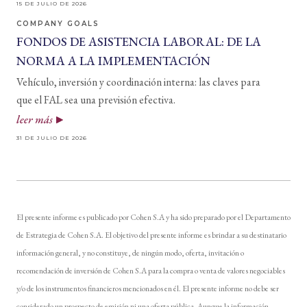
15 DE JULIO DE 2026
COMPANY GOALS
FONDOS DE ASISTENCIA LABORAL: DE LA
NORMA A LA IMPLEMENTACIÓN
Vehículo, inversión y coordinación interna: las claves para
que el FAL sea una previsión efectiva.
leer más
31 DE JULIO DE 2026
El presente informe es publicado por Cohen S.A y ha sido preparado por el Departamento
de Estrategia de Cohen S.A. El objetivo del presente informe es brindar a su destinatario
información general, y no constituye, de ningún modo, oferta, invitación o
recomendación de inversión de Cohen S.A para la compra o venta de valores negociables
y/o de los instrumentos financieros mencionados en él. El presente informe no debe ser
considerado un prospecto de emisión ni una oferta pública. Aunque la información