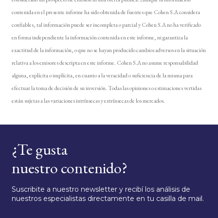
contenida en el presente informe ha sido obtenida de fuentes que Cohen S.A considera
confiables, tal información puede ser incompleta o parcial y Cohen S.A no ha verificado
en forma independiente la información contenida en este informe, ni garantiza la
exactitud de la información, o que no se hayan producido cambios adversos en la situación
relativa a los emisores descripta en este informe. Cohen S.A no asume responsabilidad
alguna, explícita o implícita, en cuanto a la veracidad o suficiencia de la misma para
efectuar la toma de decisión de su inversión. Todas las opiniones o estimaciones vertidas
están sujetas a las variaciones intrínsecas y extrínsecas de los mercados.
¿Te gusta
nuestro contenido?
Suscribite a nuestro newsletter y recibí los análisis de
nuestros especialistas directamente en tu casilla de mail.