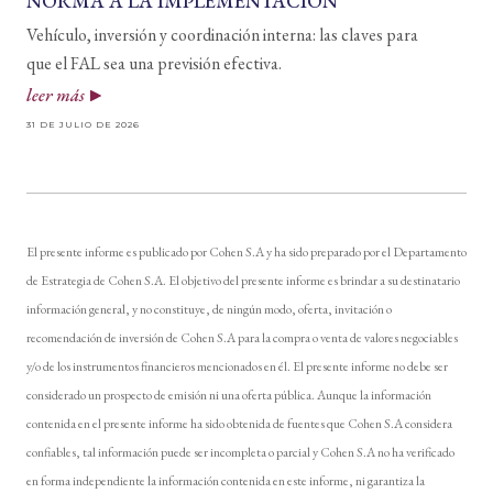
NORMA A LA IMPLEMENTACIÓN
Vehículo, inversión y coordinación interna: las claves para
que el FAL sea una previsión efectiva.
leer más
31 DE JULIO DE 2026
El presente informe es publicado por Cohen S.A y ha sido preparado por el Departamento
de Estrategia de Cohen S.A. El objetivo del presente informe es brindar a su destinatario
información general, y no constituye, de ningún modo, oferta, invitación o
recomendación de inversión de Cohen S.A para la compra o venta de valores negociables
y/o de los instrumentos financieros mencionados en él. El presente informe no debe ser
considerado un prospecto de emisión ni una oferta pública. Aunque la información
contenida en el presente informe ha sido obtenida de fuentes que Cohen S.A considera
confiables, tal información puede ser incompleta o parcial y Cohen S.A no ha verificado
en forma independiente la información contenida en este informe, ni garantiza la