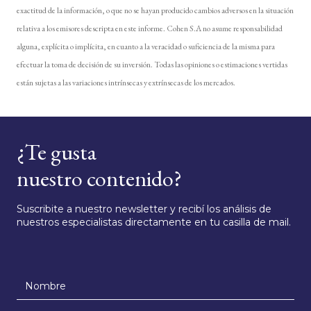
exactitud de la información, o que no se hayan producido cambios adversos en la situación
relativa a los emisores descripta en este informe. Cohen S.A no asume responsabilidad
alguna, explícita o implícita, en cuanto a la veracidad o suficiencia de la misma para
efectuar la toma de decisión de su inversión. Todas las opiniones o estimaciones vertidas
están sujetas a las variaciones intrínsecas y extrínsecas de los mercados.
¿Te gusta
nuestro contenido?
Suscribite a nuestro newsletter y recibí los análisis de
nuestros especialistas directamente en tu casilla de mail.