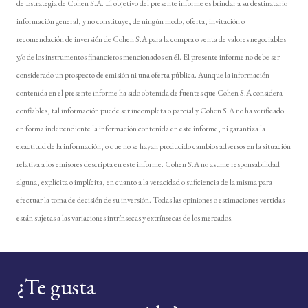
de Estrategia de Cohen S.A. El objetivo del presente informe es brindar a su destinatario
información general, y no constituye, de ningún modo, oferta, invitación o
recomendación de inversión de Cohen S.A para la compra o venta de valores negociables
y/o de los instrumentos financieros mencionados en él. El presente informe no debe ser
considerado un prospecto de emisión ni una oferta pública. Aunque la información
contenida en el presente informe ha sido obtenida de fuentes que Cohen S.A considera
confiables, tal información puede ser incompleta o parcial y Cohen S.A no ha verificado
en forma independiente la información contenida en este informe, ni garantiza la
exactitud de la información, o que no se hayan producido cambios adversos en la situación
relativa a los emisores descripta en este informe. Cohen S.A no asume responsabilidad
alguna, explícita o implícita, en cuanto a la veracidad o suficiencia de la misma para
efectuar la toma de decisión de su inversión. Todas las opiniones o estimaciones vertidas
están sujetas a las variaciones intrínsecas y extrínsecas de los mercados.
¿Te gusta