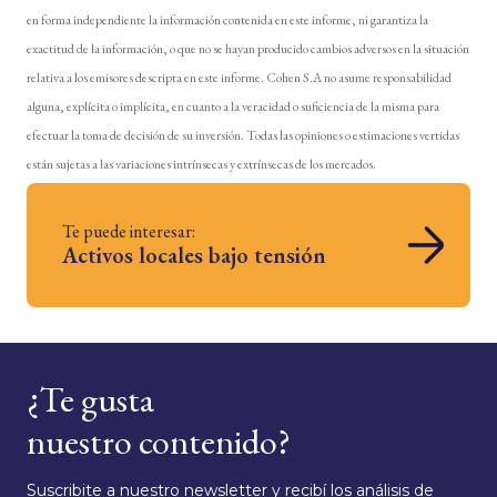
en forma independiente la información contenida en este informe, ni garantiza la
exactitud de la información, o que no se hayan producido cambios adversos en la situación
relativa a los emisores descripta en este informe. Cohen S.A no asume responsabilidad
alguna, explícita o implícita, en cuanto a la veracidad o suficiencia de la misma para
efectuar la toma de decisión de su inversión. Todas las opiniones o estimaciones vertidas
están sujetas a las variaciones intrínsecas y extrínsecas de los mercados.
Te puede interesar:
Activos locales bajo tensión
¿Te gusta
nuestro contenido?
Suscribite a nuestro newsletter y recibí los análisis de