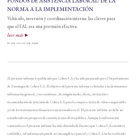
FONDOS DE ASISTENCIA LABORAL: DE LA
NORMA A LA IMPLEMENTACIÓN
Vehículo, inversión y coordinación interna: las claves para
que el FAL sea una previsión efectiva.
leer más
31 DE JULIO DE 2026
El presente informe es publicado por Cohen S.A y ha sido preparado por el Departamento
de Estrategia de Cohen S.A. El objetivo del presente informe es brindar a su destinatario
información general, y no constituye, de ningún modo, oferta, invitación o
recomendación de inversión de Cohen S.A para la compra o venta de valores negociables
y/o de los instrumentos financieros mencionados en él. El presente informe no debe ser
considerado un prospecto de emisión ni una oferta pública. Aunque la información
contenida en el presente informe ha sido obtenida de fuentes que Cohen S.A considera
confiables, tal información puede ser incompleta o parcial y Cohen S.A no ha verificado