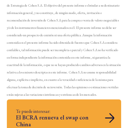
de Estrategia de Cohen S.A. El objetivo del presente informe es brindar a su destinatario
información general, y no constituye, de ningún modo, oferta, invitación o
recomendación de inversión de Cohen S.A para la compra o venta de valores negociables
y/o de los instrumentos financieros mencionados en él. El presente informe no debe ser
considerado un prospecto de emisión ni una oferta pública. Aunque la información
contenida en el presente informe ha sido obtenida de fuentes que Cohen S.A considera
confiables, tal información puede ser incompleta o parcial y Cohen S.A no ha verificado
en forma independiente la información contenida en este informe, ni garantiza la
exactitud de la información, o que no se hayan producido cambios adversos en la situación
relativa a los emisores descripta en este informe. Cohen S.A no asume responsabilidad
alguna, explícita o implícita, en cuanto a la veracidad o suficiencia de la misma para
efectuar la toma de decisión de su inversión. Todas las opiniones o estimaciones vertidas
están sujetas a las variaciones intrínsecas y extrínsecas de los mercados.
Te puede interesar:
El BCRA renueva el swap con
China