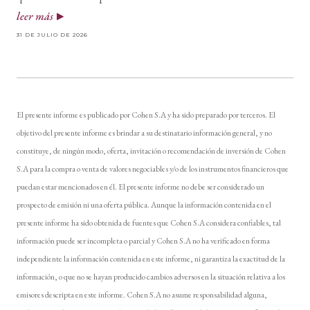
leer más
31 DE JULIO DE 2026
El presente informe es publicado por Cohen S.A y ha sido preparado por terceros. El
objetivo del presente informe es brindar a su destinatario información general, y no
constituye, de ningún modo, oferta, invitación o recomendación de inversión de Cohen
S.A para la compra o venta de valores negociables y/o de los instrumentos financieros que
puedan estar mencionados en él. El presente informe no debe ser considerado un
prospecto de emisión ni una oferta pública. Aunque la información contenida en el
presente informe ha sido obtenida de fuentes que Cohen S.A considera confiables, tal
información puede ser incompleta o parcial y Cohen S.A no ha verificado en forma
independiente la información contenida en este informe, ni garantiza la exactitud de la
información, o que no se hayan producido cambios adversos en la situación relativa a los
emisores descripta en este informe. Cohen S.A no asume responsabilidad alguna,