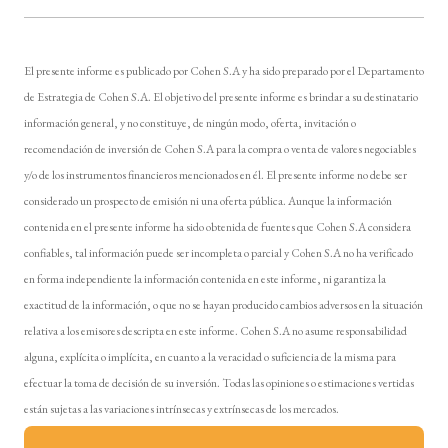
El presente informe es publicado por Cohen S.A y ha sido preparado por el Departamento
de Estrategia de Cohen S.A. El objetivo del presente informe es brindar a su destinatario
información general, y no constituye, de ningún modo, oferta, invitación o
recomendación de inversión de Cohen S.A para la compra o venta de valores negociables
y/o de los instrumentos financieros mencionados en él. El presente informe no debe ser
considerado un prospecto de emisión ni una oferta pública. Aunque la información
contenida en el presente informe ha sido obtenida de fuentes que Cohen S.A considera
confiables, tal información puede ser incompleta o parcial y Cohen S.A no ha verificado
en forma independiente la información contenida en este informe, ni garantiza la
exactitud de la información, o que no se hayan producido cambios adversos en la situación
relativa a los emisores descripta en este informe. Cohen S.A no asume responsabilidad
alguna, explícita o implícita, en cuanto a la veracidad o suficiencia de la misma para
efectuar la toma de decisión de su inversión. Todas las opiniones o estimaciones vertidas
están sujetas a las variaciones intrínsecas y extrínsecas de los mercados.