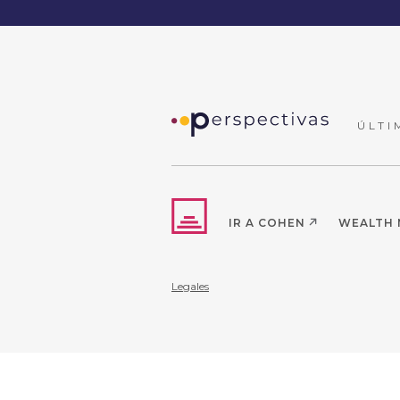
ÚLTI
IR A COHEN
WEALTH
Legales