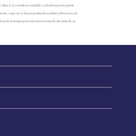
 Cohen S.A considera confiables, tal información puede
ación, o que no se hayan producido cambios adversos en la
encia de la misma para efectuar la toma de decisión de su