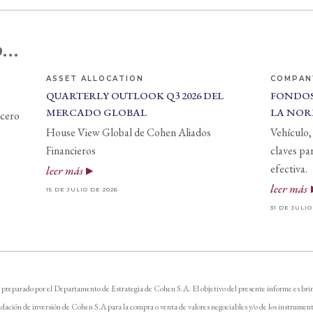
...
ASSET ALLOCATION
COMPAN
QUARTERLY OUTLOOK Q3 2026 DEL
FONDOS
MERCADO GLOBAL
LA NOR
 cero
House View Global de Cohen Aliados
Vehículo, 
Financieros
claves pa
efectiva.
leer más
leer más
15 DE JULIO DE 2026
31 DE JULIO
 preparado por el Departamento de Estrategia de Cohen S.A. El objetivo del presente informe es brin
dación de inversión de Cohen S.A para la compra o venta de valores negociables y/o de los instrument