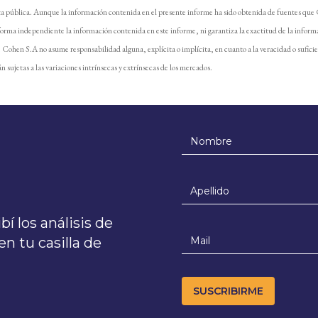
ta pública. Aunque la información contenida en el presente informe ha sido obtenida de fuentes que
forma independiente la información contenida en este informe, ni garantiza la exactitud de la inform
e. Cohen S.A no asume responsabilidad alguna, explícita o implícita, en cuanto a la veracidad o sufici
n sujetas a las variaciones intrínsecas y extrínsecas de los mercados.
í los análisis de
n tu casilla de