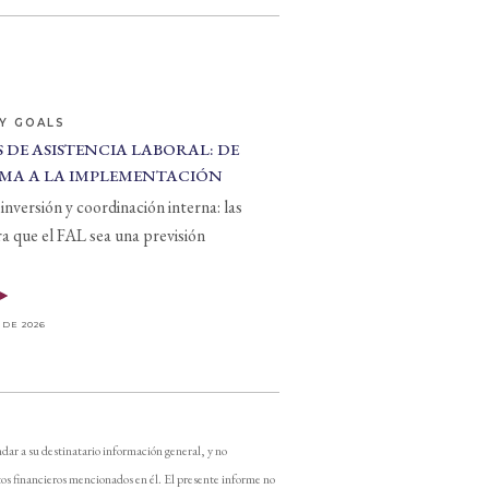
Y GOALS
 DE ASISTENCIA LABORAL: DE
MA A LA IMPLEMENTACIÓN
inversión y coordinación interna: las
ra que el FAL sea una previsión
 DE 2026
dar a su destinatario información general, y no
os financieros mencionados en él. El presente informe no