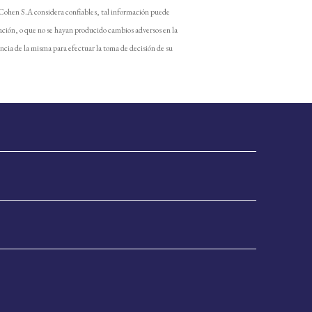
 Cohen S.A considera confiables, tal información puede
ación, o que no se hayan producido cambios adversos en la
encia de la misma para efectuar la toma de decisión de su