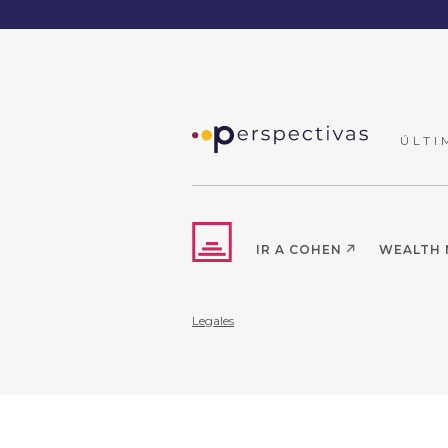
ÚLTI
IR A COHEN
WEALTH
Legales