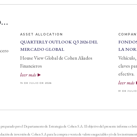
...
ASSET ALLOCATION
COMPAN
QUARTERLY OUTLOOK Q3 2026 DEL
FONDOS
MERCADO GLOBAL
LA NOR
 cero
House View Global de Cohen Aliados
Vehículo, 
Financieros
claves pa
efectiva.
leer más
leer más
15 DE JULIO DE 2026
31 DE JULIO
 preparado por el Departamento de Estrategia de Cohen S.A. El objetivo del presente informe es brin
dación de inversión de Cohen S.A para la compra o venta de valores negociables y/o de los instrument