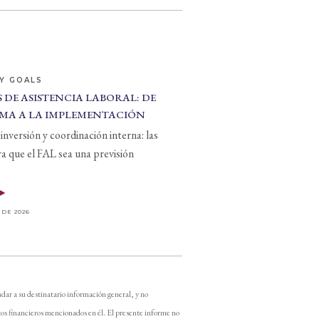
Y GOALS
 DE ASISTENCIA LABORAL: DE
MA A LA IMPLEMENTACIÓN
inversión y coordinación interna: las
ra que el FAL sea una previsión
 DE 2026
dar a su destinatario información general, y no
os financieros mencionados en él. El presente informe no