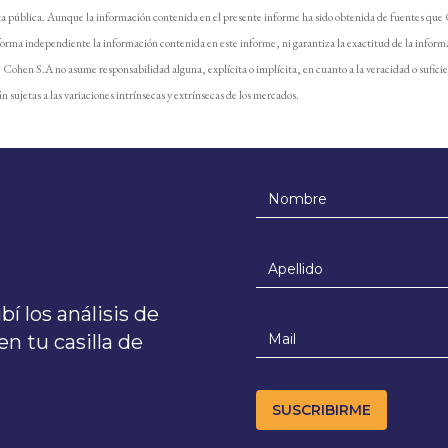
ta pública. Aunque la información contenida en el presente informe ha sido obtenida de fuentes que
forma independiente la información contenida en este informe, ni garantiza la exactitud de la inform
e. Cohen S.A no asume responsabilidad alguna, explícita o implícita, en cuanto a la veracidad o sufici
n sujetas a las variaciones intrínsecas y extrínsecas de los mercados.
í los análisis de
n tu casilla de