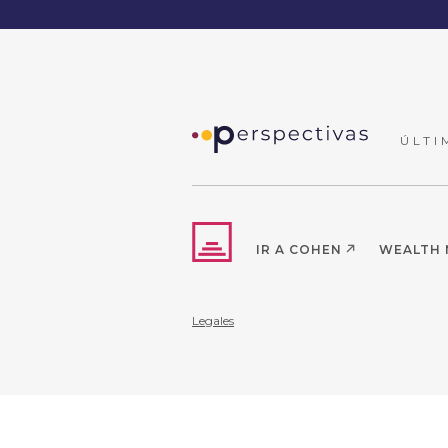
ÚLTI
IR A COHEN
WEALTH
Legales