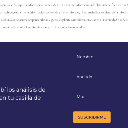
ta pública. Aunque la información contenida en el presente informe ha sido obtenida de fuentes que
forma independiente la información contenida en este informe, ni garantiza la exactitud de la inform
e. Cohen S.A no asume responsabilidad alguna, explícita o implícita, en cuanto a la veracidad o sufici
n sujetas a las variaciones intrínsecas y extrínsecas de los mercados.
í los análisis de
n tu casilla de