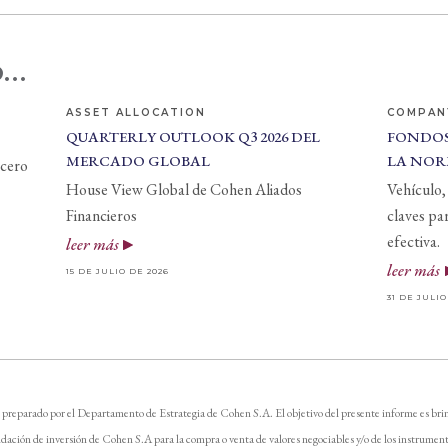
...
ASSET ALLOCATION
COMPAN
QUARTERLY OUTLOOK Q3 2026 DEL
FONDOS
MERCADO GLOBAL
LA NOR
 cero
House View Global de Cohen Aliados
Vehículo, 
Financieros
claves pa
efectiva.
leer más
leer más
15 DE JULIO DE 2026
31 DE JULIO
 preparado por el Departamento de Estrategia de Cohen S.A. El objetivo del presente informe es brin
dación de inversión de Cohen S.A para la compra o venta de valores negociables y/o de los instrument