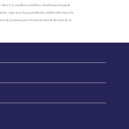
 Cohen S.A considera confiables, tal información puede
ación, o que no se hayan producido cambios adversos en la
encia de la misma para efectuar la toma de decisión de su