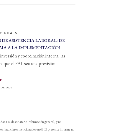
Y GOALS
 DE ASISTENCIA LABORAL: DE
MA A LA IMPLEMENTACIÓN
inversión y coordinación interna: las
ra que el FAL sea una previsión
 DE 2026
dar a su destinatario información general, y no
os financieros mencionados en él. El presente informe no