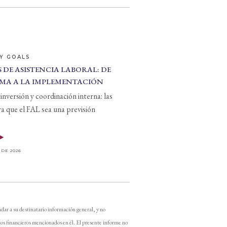
Y GOALS
 DE ASISTENCIA LABORAL: DE
MA A LA IMPLEMENTACIÓN
inversión y coordinación interna: las
ra que el FAL sea una previsión
 DE 2026
dar a su destinatario información general, y no
os financieros mencionados en él. El presente informe no