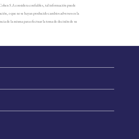
 Cohen S.A considera confiables, tal información puede
ación, o que no se hayan producido cambios adversos en la
encia de la misma para efectuar la toma de decisión de su