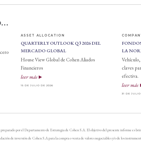
...
ASSET ALLOCATION
COMPAN
QUARTERLY OUTLOOK Q3 2026 DEL
FONDOS
MERCADO GLOBAL
LA NOR
 cero
House View Global de Cohen Aliados
Vehículo, 
Financieros
claves pa
efectiva.
leer más
leer más
15 DE JULIO DE 2026
31 DE JULIO
 preparado por el Departamento de Estrategia de Cohen S.A. El objetivo del presente informe es brin
dación de inversión de Cohen S.A para la compra o venta de valores negociables y/o de los instrument