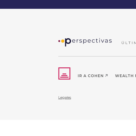
ÚLTI
IR A COHEN
WEALTH
Legales