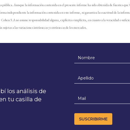
ta pública. Aunque la información contenida en el presente informe ha sido obtenida de fuentes que
forma independiente la información contenida en este informe, ni garantiza la exactitud de la inform
e. Cohen S.A no asume responsabilidad alguna, explícita o implícita, en cuanto a la veracidad o sufici
n sujetas a las variaciones intrínsecas y extrínsecas de los mercados.
í los análisis de
n tu casilla de