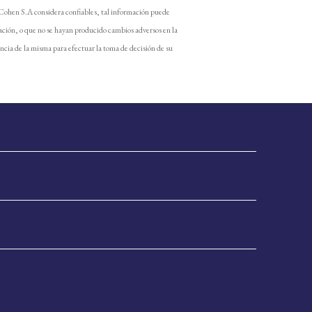
 Cohen S.A considera confiables, tal información puede
ación, o que no se hayan producido cambios adversos en la
encia de la misma para efectuar la toma de decisión de su