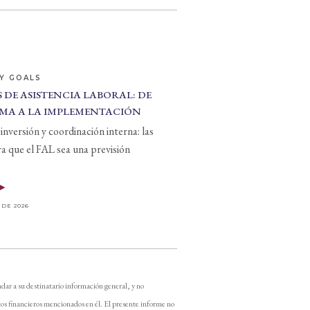
Y GOALS
 DE ASISTENCIA LABORAL: DE
MA A LA IMPLEMENTACIÓN
inversión y coordinación interna: las
ra que el FAL sea una previsión
 DE 2026
dar a su destinatario información general, y no
os financieros mencionados en él. El presente informe no