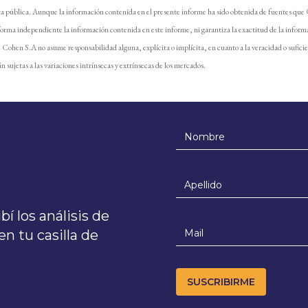
ta pública. Aunque la información contenida en el presente informe ha sido obtenida de fuentes que
forma independiente la información contenida en este informe, ni garantiza la exactitud de la inform
e. Cohen S.A no asume responsabilidad alguna, explícita o implícita, en cuanto a la veracidad o sufici
n sujetas a las variaciones intrínsecas y extrínsecas de los mercados.
í los análisis de
n tu casilla de