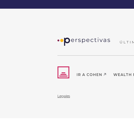
ÚLTI
IR A COHEN
WEALTH
Legales