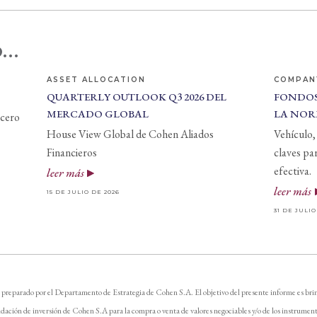
...
ASSET ALLOCATION
COMPAN
QUARTERLY OUTLOOK Q3 2026 DEL
FONDOS
MERCADO GLOBAL
LA NOR
 cero
House View Global de Cohen Aliados
Vehículo, 
Financieros
claves pa
efectiva.
leer más
leer más
15 DE JULIO DE 2026
31 DE JULIO
 preparado por el Departamento de Estrategia de Cohen S.A. El objetivo del presente informe es brin
dación de inversión de Cohen S.A para la compra o venta de valores negociables y/o de los instrument