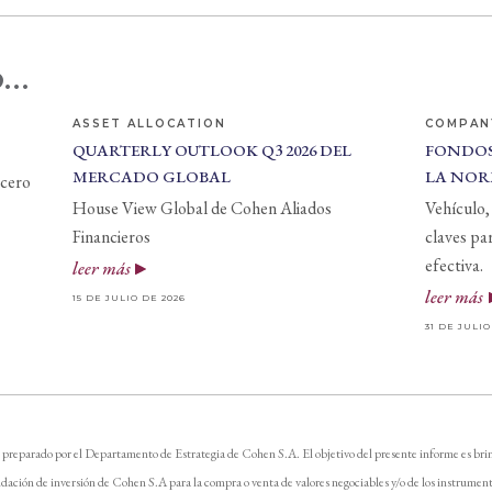
...
ASSET ALLOCATION
COMPAN
QUARTERLY OUTLOOK Q3 2026 DEL
FONDOS
MERCADO GLOBAL
LA NOR
 cero
House View Global de Cohen Aliados
Vehículo, 
Financieros
claves pa
efectiva.
leer más
leer más
15 DE JULIO DE 2026
31 DE JULIO
 preparado por el Departamento de Estrategia de Cohen S.A. El objetivo del presente informe es brin
dación de inversión de Cohen S.A para la compra o venta de valores negociables y/o de los instrument