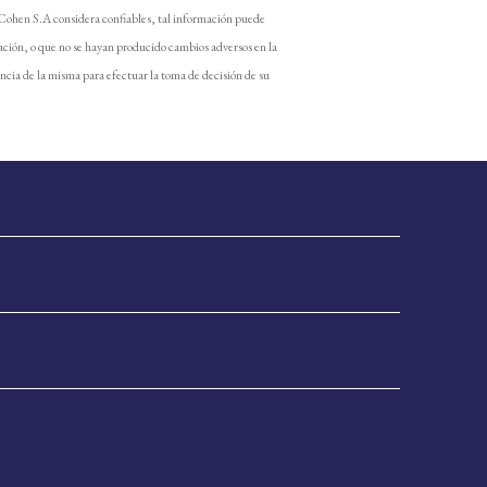
 Cohen S.A considera confiables, tal información puede
ación, o que no se hayan producido cambios adversos en la
encia de la misma para efectuar la toma de decisión de su