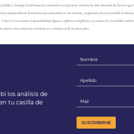
ta pública. Aunque la información contenida en el presente informe ha sido obtenida de fuentes que
forma independiente la información contenida en este informe, ni garantiza la exactitud de la inform
e. Cohen S.A no asume responsabilidad alguna, explícita o implícita, en cuanto a la veracidad o sufici
n sujetas a las variaciones intrínsecas y extrínsecas de los mercados.
í los análisis de
n tu casilla de