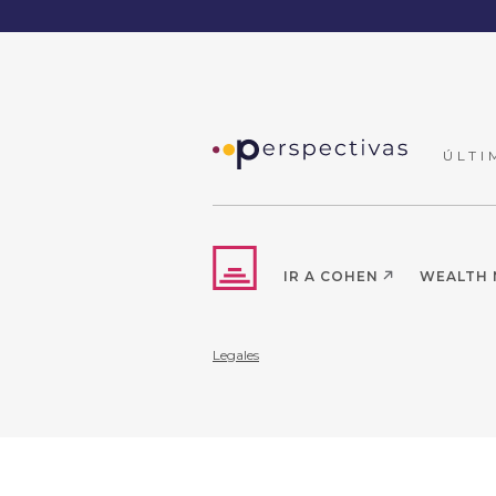
ÚLTI
IR A COHEN
WEALTH
Legales