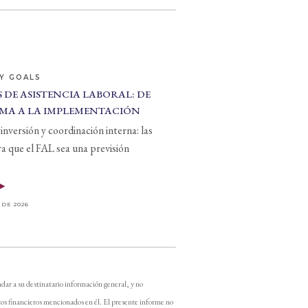
Y GOALS
 DE ASISTENCIA LABORAL: DE
MA A LA IMPLEMENTACIÓN
inversión y coordinación interna: las
ra que el FAL sea una previsión
 DE 2026
dar a su destinatario información general, y no
os financieros mencionados en él. El presente informe no