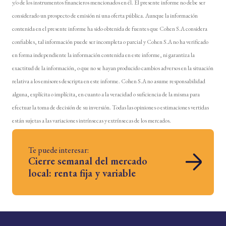
y/o de los instrumentos financieros mencionados en él. El presente informe no debe ser
considerado un prospecto de emisión ni una oferta pública. Aunque la información
contenida en el presente informe ha sido obtenida de fuentes que Cohen S.A considera
confiables, tal información puede ser incompleta o parcial y Cohen S.A no ha verificado
en forma independiente la información contenida en este informe, ni garantiza la
exactitud de la información, o que no se hayan producido cambios adversos en la situación
relativa a los emisores descripta en este informe. Cohen S.A no asume responsabilidad
alguna, explícita o implícita, en cuanto a la veracidad o suficiencia de la misma para
efectuar la toma de decisión de su inversión. Todas las opiniones o estimaciones vertidas
están sujetas a las variaciones intrínsecas y extrínsecas de los mercados.
Te puede interesar:
Cierre semanal del mercado
local: renta fija y variable