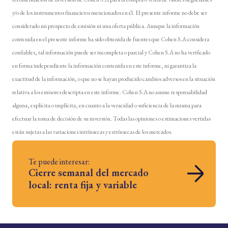
y/o de los instrumentos financieros mencionados en él. El presente informe no debe ser
considerado un prospecto de emisión ni una oferta pública. Aunque la información
contenida en el presente informe ha sido obtenida de fuentes que Cohen S.A considera
confiables, tal información puede ser incompleta o parcial y Cohen S.A no ha verificado
en forma independiente la información contenida en este informe, ni garantiza la
exactitud de la información, o que no se hayan producido cambios adversos en la situación
relativa a los emisores descripta en este informe. Cohen S.A no asume responsabilidad
alguna, explícita o implícita, en cuanto a la veracidad o suficiencia de la misma para
efectuar la toma de decisión de su inversión. Todas las opiniones o estimaciones vertidas
están sujetas a las variaciones intrínsecas y extrínsecas de los mercados.
Te puede interesar:
Cierre semanal del mercado
local: renta fija y variable