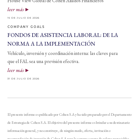
House View Global de Cohen Aliados Financieros
leer más
15 DE JULIO DE 2026
COMPANY GOALS
FONDOS DE ASISTENCIA LABORAL: DE LA
NORMA A LA IMPLEMENTACIÓN
Vehículo, inversión y coordinación interna: las claves para
que el FAL sea una previsión efectiva.
leer más
31 DE JULIO DE 2026
El presente informe es publicado por Cohen S.A y ha sido preparado por el Departamento
de Estrategia de Cohen S.A. El objetivo del presente informe es brindar a su destinatario
información general, y no constituye, de ningún modo, oferta, invitación o
recomendación de inversión de Cohen S.A para la compra o venta de valores negociables