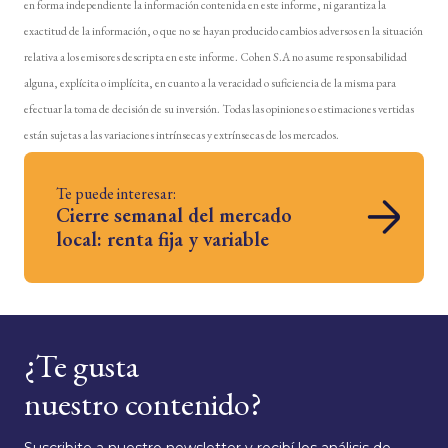
en forma independiente la información contenida en este informe, ni garantiza la
exactitud de la información, o que no se hayan producido cambios adversos en la situación
relativa a los emisores descripta en este informe. Cohen S.A no asume responsabilidad
alguna, explícita o implícita, en cuanto a la veracidad o suficiencia de la misma para
efectuar la toma de decisión de su inversión. Todas las opiniones o estimaciones vertidas
están sujetas a las variaciones intrínsecas y extrínsecas de los mercados.
Te puede interesar:
Cierre semanal del mercado
local: renta fija y variable
¿Te gusta
nuestro contenido?
Suscribite a nuestro newsletter y recibí los análisis de