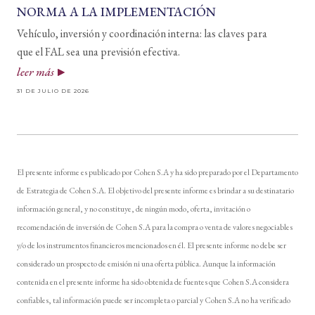
NORMA A LA IMPLEMENTACIÓN
Vehículo, inversión y coordinación interna: las claves para
que el FAL sea una previsión efectiva.
leer más
31 DE JULIO DE 2026
El presente informe es publicado por Cohen S.A y ha sido preparado por el Departamento
de Estrategia de Cohen S.A. El objetivo del presente informe es brindar a su destinatario
información general, y no constituye, de ningún modo, oferta, invitación o
recomendación de inversión de Cohen S.A para la compra o venta de valores negociables
y/o de los instrumentos financieros mencionados en él. El presente informe no debe ser
considerado un prospecto de emisión ni una oferta pública. Aunque la información
contenida en el presente informe ha sido obtenida de fuentes que Cohen S.A considera
confiables, tal información puede ser incompleta o parcial y Cohen S.A no ha verificado