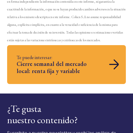
en forma independiente la información contenida en este informe, ni garantiza la
exactitud de la información, o que no se hayan producido cambios adversos en la situación
relativa a los emisores descripta en este informe. Cohen S.A no asume responsabilidad
alguna, explícita o implícita, en cuanto a la veracidad o suficiencia de la misma para
efectuar la toma de decisión de su inversión. Todas las opiniones o estimaciones vertidas
están sujetas a las variaciones intrínsecas y extrínsecas de los mercados.
Te puede interesar:
Cierre semanal del mercado
local: renta fija y variable
¿Te gusta
nuestro contenido?
Suscribite a nuestro newsletter y recibí los análisis de