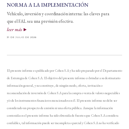
NORMA A LA IMPLEMENTACIÓN
Vehículo, inversión y coordinación interna: las claves para
que el FAL sea una previsión efectiva.
leer más
31 DE JULIO DE 2026
El presente informe es publicado por Cohen S.A y ha sido preparado por el Departamento
de Estrategia de Cohen S.A. El objetivo del presente informe es brindar a su destinatario
información general, y no constituye, de ningún modo, oferta, invitación o
recomendación de inversión de Cohen S.A para la compra o venta de valores negociables
y/o de los instrumentos financieros mencionados en él. El presente informe no debe ser
considerado un prospecto de emisión ni una oferta pública. Aunque la información
contenida en el presente informe ha sido obtenida de fuentes que Cohen S.A considera
confiables, tal información puede ser incompleta o parcial y Cohen S.A no ha verificado