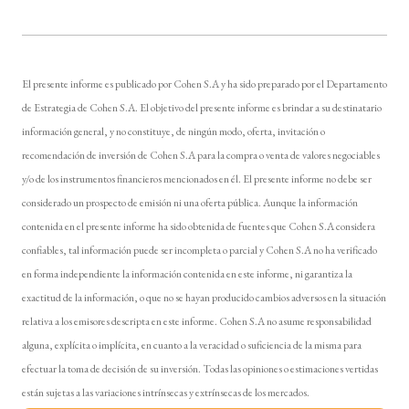
El presente informe es publicado por Cohen S.A y ha sido preparado por el Departamento
de Estrategia de Cohen S.A. El objetivo del presente informe es brindar a su destinatario
información general, y no constituye, de ningún modo, oferta, invitación o
recomendación de inversión de Cohen S.A para la compra o venta de valores negociables
y/o de los instrumentos financieros mencionados en él. El presente informe no debe ser
considerado un prospecto de emisión ni una oferta pública. Aunque la información
contenida en el presente informe ha sido obtenida de fuentes que Cohen S.A considera
confiables, tal información puede ser incompleta o parcial y Cohen S.A no ha verificado
en forma independiente la información contenida en este informe, ni garantiza la
exactitud de la información, o que no se hayan producido cambios adversos en la situación
relativa a los emisores descripta en este informe. Cohen S.A no asume responsabilidad
alguna, explícita o implícita, en cuanto a la veracidad o suficiencia de la misma para
efectuar la toma de decisión de su inversión. Todas las opiniones o estimaciones vertidas
están sujetas a las variaciones intrínsecas y extrínsecas de los mercados.