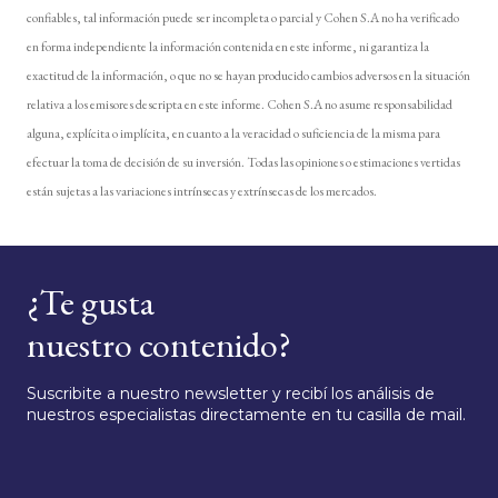
confiables, tal información puede ser incompleta o parcial y Cohen S.A no ha verificado
en forma independiente la información contenida en este informe, ni garantiza la
exactitud de la información, o que no se hayan producido cambios adversos en la situación
relativa a los emisores descripta en este informe. Cohen S.A no asume responsabilidad
alguna, explícita o implícita, en cuanto a la veracidad o suficiencia de la misma para
efectuar la toma de decisión de su inversión. Todas las opiniones o estimaciones vertidas
están sujetas a las variaciones intrínsecas y extrínsecas de los mercados.
¿Te gusta
nuestro contenido?
Suscribite a nuestro newsletter y recibí los análisis de
nuestros especialistas directamente en tu casilla de mail.