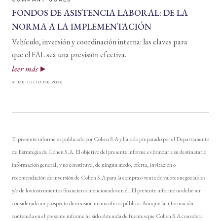
FONDOS DE ASISTENCIA LABORAL: DE LA
NORMA A LA IMPLEMENTACIÓN
Vehículo, inversión y coordinación interna: las claves para
que el FAL sea una previsión efectiva.
leer más
31 DE JULIO DE 2026
El presente informe es publicado por Cohen S.A y ha sido preparado por el Departamento
de Estrategia de Cohen S.A. El objetivo del presente informe es brindar a su destinatario
información general, y no constituye, de ningún modo, oferta, invitación o
recomendación de inversión de Cohen S.A para la compra o venta de valores negociables
y/o de los instrumentos financieros mencionados en él. El presente informe no debe ser
considerado un prospecto de emisión ni una oferta pública. Aunque la información
contenida en el presente informe ha sido obtenida de fuentes que Cohen S.A considera