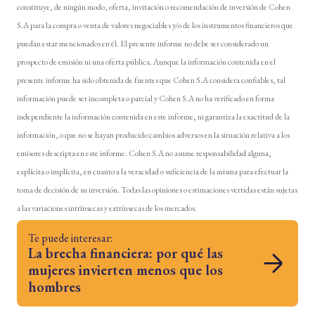
constituye, de ningún modo, oferta, invitación o recomendación de inversión de Cohen
S.A para la compra o venta de valores negociables y/o de los instrumentos financieros que
puedan estar mencionados en él. El presente informe no debe ser considerado un
prospecto de emisión ni una oferta pública. Aunque la información contenida en el
presente informe ha sido obtenida de fuentes que Cohen S.A considera confiables, tal
información puede ser incompleta o parcial y Cohen S.A no ha verificado en forma
independiente la información contenida en este informe, ni garantiza la exactitud de la
información, o que no se hayan producido cambios adversos en la situación relativa a los
emisores descripta en este informe. Cohen S.A no asume responsabilidad alguna,
explícita o implícita, en cuanto a la veracidad o suficiencia de la misma para efectuar la
toma de decisión de su inversión. Todas las opiniones o estimaciones vertidas están sujetas
a las variaciones intrínsecas y extrínsecas de los mercados.
Te puede interesar:
La brecha financiera: por qué las
mujeres invierten menos que los
hombres