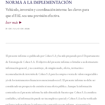
NORMA A LA IMPLEMENTACIÓN
Vehículo, inversión y coordinación interna: las claves para
que el FAL sea una previsión efectiva.
leer más
31 DE JULIO DE 2026
El presente informe es publicado por Cohen S.A y ha sido preparado por el Departamento
de Estrategia de Cohen S.A. El objetivo del presente informe es brindar a su destinatario
información general, y no constituye, de ningún modo, oferta, invitación o
recomendación de inversión de Cohen S.A para la compra o venta de valores negociables
y/o de los instrumentos financieros mencionados en él. El presente informe no debe ser
considerado un prospecto de emisión ni una oferta pública. Aunque la información
contenida en el presente informe ha sido obtenida de fuentes que Cohen S.A considera
confiables, tal información puede ser incompleta o parcial y Cohen S.A no ha verificado
en forma independiente la información contenida en este informe, ni garantiza la