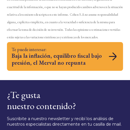
exactitud de la información, o que no se hayan producido cambios adversos en la situación
relativa a los emisores descripta en este informe. Cohen S.A no asume responsabilidad
alguna, explícita o implícita, en cuanto a la veracidad o suficiencia de la misma para
efectuar la toma de decisión de su inversión. Todas las opiniones o estimaciones vertidas
están sujetas a las variaciones intrínsecas y extrínsecas de los mercados.
Te puede interesar:
Baja la inflación, equilibro fiscal bajo
presión, el Merval no repunta
¿Te gusta
nuestro contenido?
Suscribite a nuestro newsletter y recibí los análisis de
nuestros especialistas directamente en tu casilla de mail.