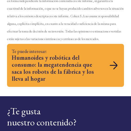
en forma independiente la información contenida en este informe, ni garantiza la
exactitud de la información, o que no se hayan producido cambios adversos en la situación
relativa a los emisores descripta en este informe. Cohen S.A no asume responsabilidad
alguna, explícita o implícita, en cuanto a la veracidad o suficiencia de la misma para
efectuar la toma de decisión de su inversión. Todas las opiniones o estimaciones vertidas
están sujetas a las variaciones intrínsecas y extrínsecas de los mercados.
Te puede interesar:
Humanoides y robótica del
consumo: la megatendencia que
saca los robots de la fábrica y los
lleva al hogar
¿Te gusta
nuestro contenido?