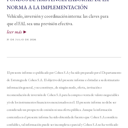
NORMA A LA IMPLEMENTACIÓN
Vehículo, inversión y coordinación interna: las claves para
que el FAL sea una previsión efectiva.
leer más
31 DE JULIO DE 2026
El presente informe es publicado por Cohen S.A y ha sido preparado por el Departamento
de Estrategia de Cohen S.A. El objetivo del presente informe es brindar a su destinatario
información general, y no constituye, de ningún modo, oferta, invitación o
recomendación de inversión de Cohen S.A para la compra o venta de valores negociables
y/o de los instrumentos financieros mencionados en él. El presente informe no debe ser
considerado un prospecto de emisión ni una oferta pública. Aunque la información
contenida en el presente informe ha sido obtenida de fuentes que Cohen S.A considera
confiables, tal información puede ser incompleta o parcial y Cohen S.A no ha verificado