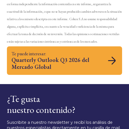
en forma independiente la información contenida en este informe, ni garantiza la
exactitud de la información, o que no se hayan producido cambios adversos en la situación
relativa a los emisores descripta en este informe. Cohen S.A no asume responsabilidad
alguna, explícita o implícita, en cuanto a la veracidad o suficiencia de la misma para
efectuar la toma de decisión de su inversión. Todas las opiniones o estimaciones vertidas
están sujetas a las variaciones intrínsecas y extrínsecas de los mercados.
Te puede interesar:
Quarterly Outlook Q3 2026 del
Mercado Global
¿Te gusta
nuestro contenido?
Suscribite a nuestro newsletter y recibí los análisis de
nuestros especialistas directamente en tu casilla de mail.