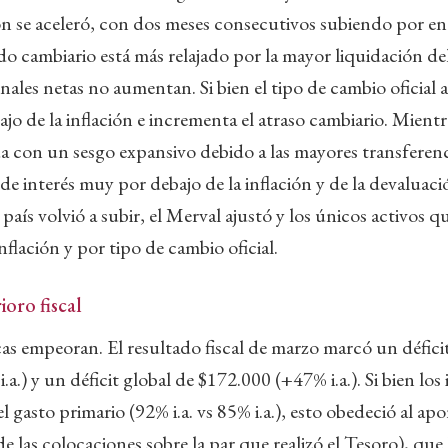
n se aceleró, con dos meses consecutivos subiendo por e
o cambiario está más relajado por la mayor liquidación del
onales netas no aumentan. Si bien el tipo de cambio oficial 
o de la inflación e incrementa el atraso cambiario. Mientra
 con un sesgo expansivo debido a las mayores transferenc
s de interés muy por debajo de la inflación y de la devaluaci
 país volvió a subir, el Merval ajustó y los únicos activos 
inflación y por tipo de cambio oficial.
ioro fiscal
as empeoran. El resultado fiscal de marzo marcó un défici
.) y un déficit global de $172.000 (+47% i.a.). Si bien los 
 gasto primario (92% i.a. vs 85% i.a.), esto obedeció al apo
e las colocaciones sobre la par que realizó el Tesoro), que