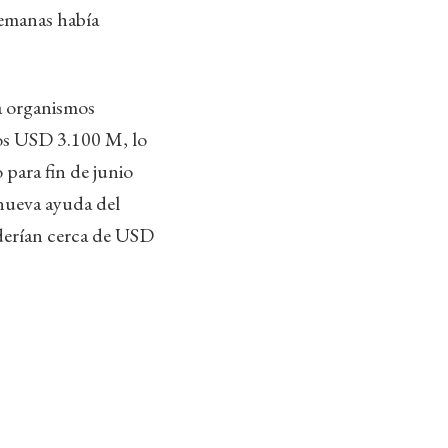
semanas había
a organismos
 los USD 3.100 M, lo
 para fin de junio
 nueva ayuda del
nderían cerca de USD