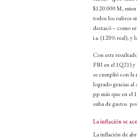
$120.000 M, mientr
todos los rubros m
destacó – como er
i.a. (120% real), y
Con este resultado
PBI en el 1Q21) y 
se cumplió con la 
logrado gracias al 
pp más que en el 
suba de gastos po
La inflación se ac
La inflación de ab