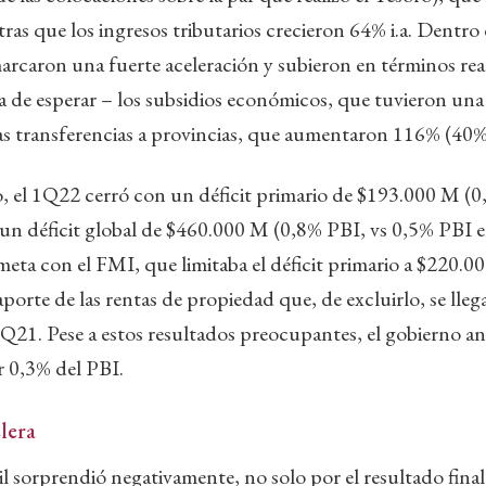
as que los ingresos tributarios crecieron 64% i.a. Dentro 
arcaron una fuerte aceleración y subieron en términos real
a de esperar – los subsidios económicos, que tuvieron un
 las transferencias a provincias, que aumentaron 116% (40% 
, el 1Q22 cerró con un déficit primario de $193.000 M (0
un déficit global de $460.000 M (0,8% PBI, vs 0,5% PBI en
meta con el FMI, que limitaba el déficit primario a $220.0
aporte de las rentas de propiedad que, de excluirlo, se lleg
1Q21. Pese a estos resultados preocupantes, el gobierno 
r 0,3% del PBI.
elera
ril sorprendió negativamente, no solo por el resultado fina