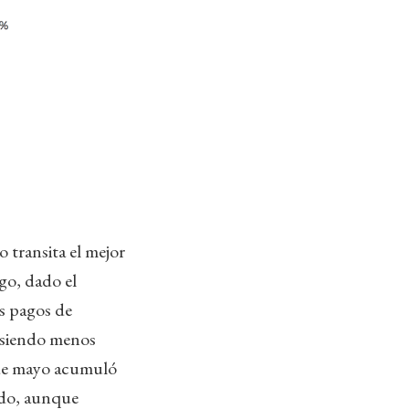
 transita el mejor
go, dado el
os pagos de
e siendo menos
 de mayo acumuló
ado, aunque