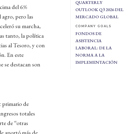
QUARTERLY
ncima del 6%
OUTLOOK Q3 2026 DEL
 agro, pero las
MERCADO GLOBAL
aceleró su marcha,
COMPANY GOALS
FONDOS DE
s tanto, la política
ASISTENCIA
ias al Tesoro, y con
LABORAL: DE LA
ón. En este
NORMA A LA
IMPLEMENTACIÓN
que se destacan son
t primario de
ingresos totales
rte de “otras
 le aportó más de