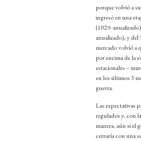
porque volvió a su
ingresó en una et
(102% anualizado)
anualizado), y del
mercado volvió a q
por encima de la e
estacionales – ma
en los últimos 3 me
guerra.
Las expectativas p
regulados y, con l
manera, aún si el 
cerraría con una s