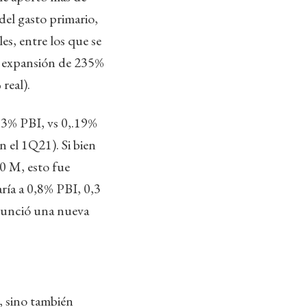
del gasto primario,
es, entre los que se
a expansión de 235%
real).
,3% PBI, vs 0,.19%
 el 1Q21). Si bien
00 M, esto fue
aría a 0,8% PBI, 0,3
anunció una nueva
l, sino también