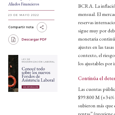
Aliados Financieros
BCRA. La inflació
mensual. El mercad
23 DE MAYO 2022
reservas internaci
Compartir nota
sigue muy por debaj
monetaria continúa
Descargar PDF
ajustes en las tasa
contexto, el riesgo
los ajustables por 
Continúa el deter
Las cuentas públic
$99.800 M (+34% i.a
subieron más que el
rentas” (proviene d