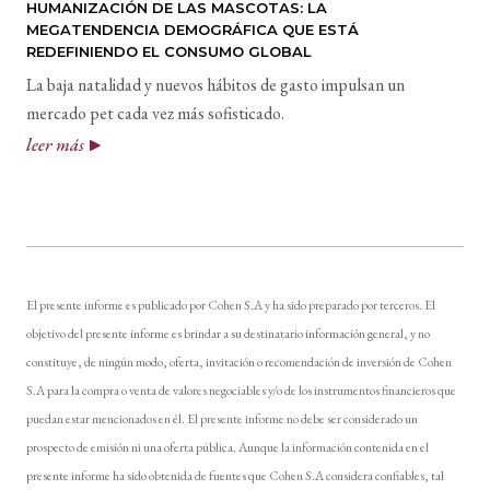
HUMANIZACIÓN DE LAS MASCOTAS: LA
MEGATENDENCIA DEMOGRÁFICA QUE ESTÁ
REDEFINIENDO EL CONSUMO GLOBAL
La baja natalidad y nuevos hábitos de gasto impulsan un
mercado pet cada vez más sofisticado.
leer más
El presente informe es publicado por Cohen S.A y ha sido preparado por terceros. El
objetivo del presente informe es brindar a su destinatario información general, y no
constituye, de ningún modo, oferta, invitación o recomendación de inversión de Cohen
S.A para la compra o venta de valores negociables y/o de los instrumentos financieros que
puedan estar mencionados en él. El presente informe no debe ser considerado un
prospecto de emisión ni una oferta pública. Aunque la información contenida en el
presente informe ha sido obtenida de fuentes que Cohen S.A considera confiables, tal