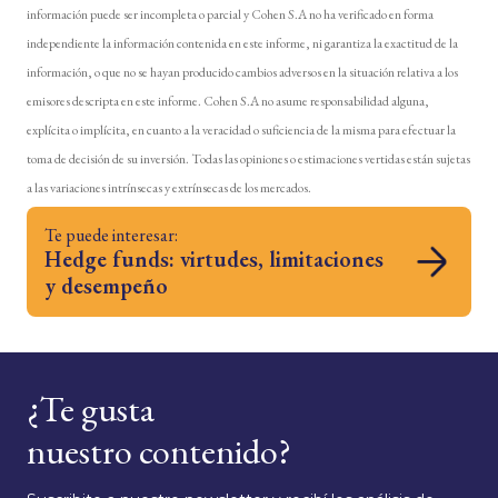
información puede ser incompleta o parcial y Cohen S.A no ha verificado en forma
independiente la información contenida en este informe, ni garantiza la exactitud de la
información, o que no se hayan producido cambios adversos en la situación relativa a los
emisores descripta en este informe. Cohen S.A no asume responsabilidad alguna,
explícita o implícita, en cuanto a la veracidad o suficiencia de la misma para efectuar la
toma de decisión de su inversión. Todas las opiniones o estimaciones vertidas están sujetas
a las variaciones intrínsecas y extrínsecas de los mercados.
Te puede interesar:
Hedge funds: virtudes, limitaciones
y desempeño
¿Te gusta
nuestro contenido?