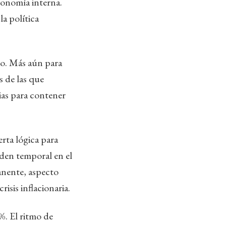
conomía interna.
la política
aso. Más aún para
s de las que
ias para contener
erta lógica para
rden temporal en el
anente, aspecto
sis inflacionaria.
%. El ritmo de