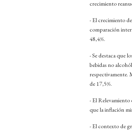
crecimiento reanud
- El crecimiento d
comparación intera
48,4%.
- Se destaca que l
bebidas no alcohól
respectivamente. M
de 17,5%.
- El Relevamiento
que la inflación m
- El contexto de g