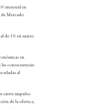
,3% mensual en
as de Mercado
ual de 1% en marzo
económicas en
a las consecuencias
inculadas al
or cierto impulso
ión de la oferta y,