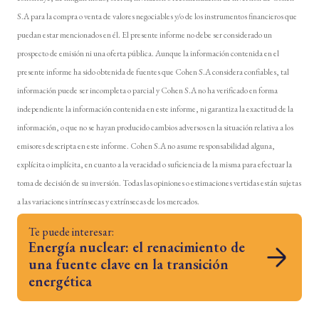
S.A para la compra o venta de valores negociables y/o de los instrumentos financieros que
puedan estar mencionados en él. El presente informe no debe ser considerado un
prospecto de emisión ni una oferta pública. Aunque la información contenida en el
presente informe ha sido obtenida de fuentes que Cohen S.A considera confiables, tal
información puede ser incompleta o parcial y Cohen S.A no ha verificado en forma
independiente la información contenida en este informe, ni garantiza la exactitud de la
información, o que no se hayan producido cambios adversos en la situación relativa a los
emisores descripta en este informe. Cohen S.A no asume responsabilidad alguna,
explícita o implícita, en cuanto a la veracidad o suficiencia de la misma para efectuar la
toma de decisión de su inversión. Todas las opiniones o estimaciones vertidas están sujetas
a las variaciones intrínsecas y extrínsecas de los mercados.
Te puede interesar:
Energía nuclear: el renacimiento de
una fuente clave en la transición
energética