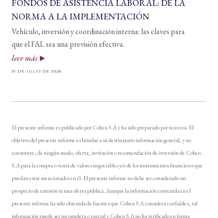
FONDOS DE ASISTENCIA LABORAL: DE LA
NORMA A LA IMPLEMENTACIÓN
Vehículo, inversión y coordinación interna: las claves para
que el FAL sea una previsión efectiva.
leer más
31 DE JULIO DE 2026
El presente informe es publicado por Cohen S.A y ha sido preparado por terceros. El
objetivo del presente informe es brindar a su destinatario información general, y no
constituye, de ningún modo, oferta, invitación o recomendación de inversión de Cohen
S.A para la compra o venta de valores negociables y/o de los instrumentos financieros que
puedan estar mencionados en él. El presente informe no debe ser considerado un
prospecto de emisión ni una oferta pública. Aunque la información contenida en el
presente informe ha sido obtenida de fuentes que Cohen S.A considera confiables, tal
información puede ser incompleta o parcial y Cohen S.A no ha verificado en forma