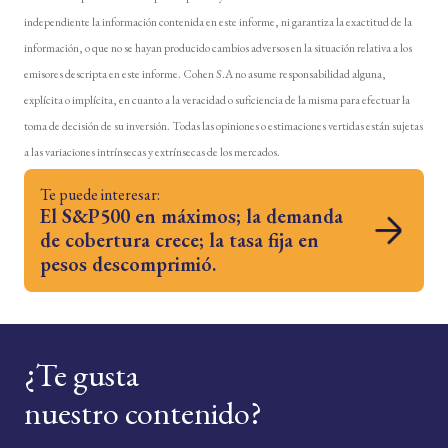
independiente la información contenida en este informe, ni garantiza la exactitud de la
información, o que no se hayan producido cambios adversos en la situación relativa a los
emisores descripta en este informe. Cohen S.A no asume responsabilidad alguna,
explícita o implícita, en cuanto a la veracidad o suficiencia de la misma para efectuar la
toma de decisión de su inversión. Todas las opiniones o estimaciones vertidas están sujetas
a las variaciones intrínsecas y extrínsecas de los mercados.
Te puede interesar:
El S&P500 en máximos; la demanda
de cobertura crece; la tasa fija en
pesos descomprimió.
¿Te gusta
nuestro contenido?