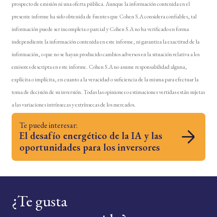
prospecto de emisión ni una oferta pública. Aunque la información contenida en el
presente informe ha sido obtenida de fuentes que Cohen S.A considera confiables, tal
información puede ser incompleta o parcial y Cohen S.A no ha verificado en forma
independiente la información contenida en este informe, ni garantiza la exactitud de la
información, o que no se hayan producido cambios adversos en la situación relativa a los
emisores descripta en este informe. Cohen S.A no asume responsabilidad alguna,
explícita o implícita, en cuanto a la veracidad o suficiencia de la misma para efectuar la
toma de decisión de su inversión. Todas las opiniones o estimaciones vertidas están sujetas
a las variaciones intrínsecas y extrínsecas de los mercados.
Te puede interesar:
El desafío energético de la IA y las
oportunidades para los inversores
¿Te gusta