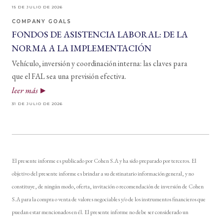
15 DE JULIO DE 2026
COMPANY GOALS
FONDOS DE ASISTENCIA LABORAL: DE LA
NORMA A LA IMPLEMENTACIÓN
Vehículo, inversión y coordinación interna: las claves para
que el FAL sea una previsión efectiva.
leer más
31 DE JULIO DE 2026
El presente informe es publicado por Cohen S.A y ha sido preparado por terceros. El
objetivo del presente informe es brindar a su destinatario información general, y no
constituye, de ningún modo, oferta, invitación o recomendación de inversión de Cohen
S.A para la compra o venta de valores negociables y/o de los instrumentos financieros que
puedan estar mencionados en él. El presente informe no debe ser considerado un