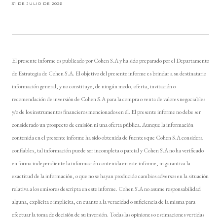
31 DE JULIO DE 2026
El presente informe es publicado por Cohen S.A y ha sido preparado por el Departamento
de Estrategia de Cohen S.A. El objetivo del presente informe es brindar a su destinatario
información general, y no constituye, de ningún modo, oferta, invitación o
recomendación de inversión de Cohen S.A para la compra o venta de valores negociables
y/o de los instrumentos financieros mencionados en él. El presente informe no debe ser
considerado un prospecto de emisión ni una oferta pública. Aunque la información
contenida en el presente informe ha sido obtenida de fuentes que Cohen S.A considera
confiables, tal información puede ser incompleta o parcial y Cohen S.A no ha verificado
en forma independiente la información contenida en este informe, ni garantiza la
exactitud de la información, o que no se hayan producido cambios adversos en la situación
relativa a los emisores descripta en este informe. Cohen S.A no asume responsabilidad
alguna, explícita o implícita, en cuanto a la veracidad o suficiencia de la misma para
efectuar la toma de decisión de su inversión. Todas las opiniones o estimaciones vertidas