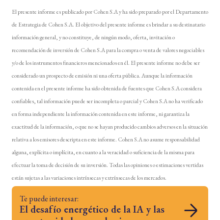
El presente informe es publicado por Cohen S.A y ha sido preparado por el Departamento
de Estrategia de Cohen S.A. El objetivo del presente informe es brindar a su destinatario
información general, y no constituye, de ningún modo, oferta, invitación o
recomendación de inversión de Cohen S.A para la compra o venta de valores negociables
y/o de los instrumentos financieros mencionados en él. El presente informe no debe ser
considerado un prospecto de emisión ni una oferta pública. Aunque la información
contenida en el presente informe ha sido obtenida de fuentes que Cohen S.A considera
confiables, tal información puede ser incompleta o parcial y Cohen S.A no ha verificado
en forma independiente la información contenida en este informe, ni garantiza la
exactitud de la información, o que no se hayan producido cambios adversos en la situación
relativa a los emisores descripta en este informe. Cohen S.A no asume responsabilidad
alguna, explícita o implícita, en cuanto a la veracidad o suficiencia de la misma para
efectuar la toma de decisión de su inversión. Todas las opiniones o estimaciones vertidas
están sujetas a las variaciones intrínsecas y extrínsecas de los mercados.
Te puede interesar:
El desafío energético de la IA y las