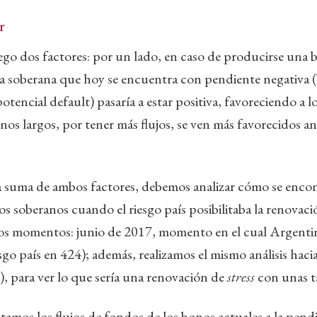
r
go dos factores: por un lado, en caso de producirse una ba
rva soberana que hoy se encuentra con pendiente negativa
otencial default) pasaría a estar positiva, favoreciendo a l
onos largos, por tener más flujos, se ven más favorecidos an
a suma de ambos factores, debemos analizar cómo se encon
os soberanos cuando el riesgo país posibilitaba la renovac
dos momentos: junio de 2017, momento en el cual Argentin
sgo país en 424); además, realizamos el mismo análisis hac
0), para ver lo que sería una renovación de
stress
con unas ta
ustamos los flujos de fondos de los bonos actuales a la pen