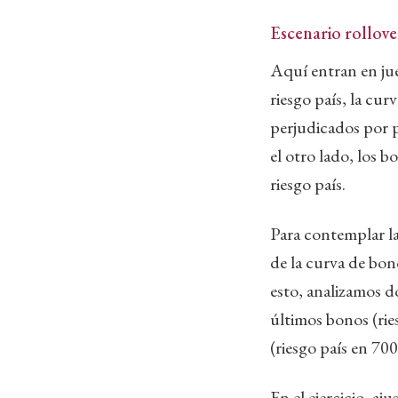
Escenario rollove
Aquí entran en jue
riesgo país, la cu
perjudicados por p
el otro lado, los b
riesgo país.
Para contemplar l
de la curva de bon
esto, analizamos 
últimos bonos (rie
(riesgo país en 70
En el ejercicio, aj