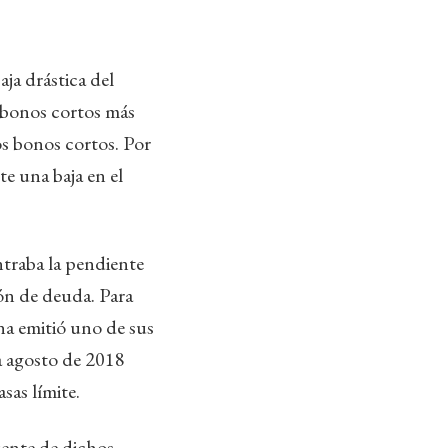
ja drástica del
 (bonos cortos más
os bonos cortos. Por
te una baja en el
traba la pendiente
ión de deuda. Para
a emitió uno de sus
ia agosto de 2018
sas límite.
diente de dichos