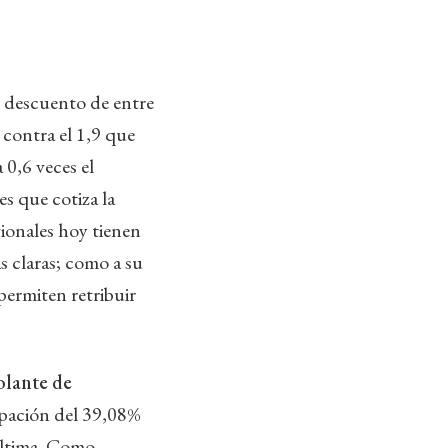
 descuento de entre
 contra el 1,9 que
 0,6 veces el
s que cotiza la
gionales hoy tienen
s claras; como a su
 permiten retribuir
olante de
ipación del 39,08%
 última. Como