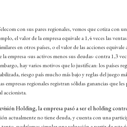
elecom con sus pares regionales, vemos que cotiza con un
plo, el valor de la empresa equivale a 1,4 veces las ventas
milares en otros países, o el valor de las acciones equivale a
 la empresa -sus activos menos sus deudas- contra 1,3 vece
mbargo, hay varios motivos que lo justifican: los países re
bilizada, riesgo país mucho más bajo y reglas del juego má
las empresas regionales registran sólidas ganancias que les
al accionista.
visión Holding, la empresa pasó a ser el holding contr
ión actualmente no tiene deuda, y cuenta con una partic
 tanto, podríamos simular una valuación a partir de esta