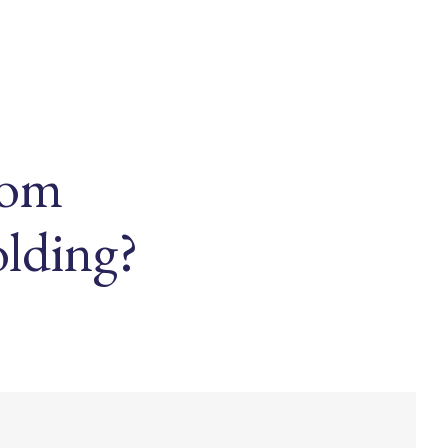
com
olding?