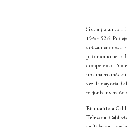
Si comparamos a T
15% y 52%. Por ejem
cotizan empresas si
patrimonio neto de
competencia. Sin e
una macro más esta
vez, la mayoría de 
mejor la inversión 
En cuanto a Cable
Telecom.
Cablevis
en Telecom. Por lo