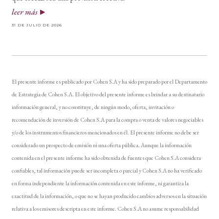
leer más
31 DE JULIO DE 2026
El presente informe es publicado por Cohen S.A y ha sido preparado por el Departamento
de Estrategia de Cohen S.A. El objetivo del presente informe es brindar a su destinatario
información general, y no constituye, de ningún modo, oferta, invitación o
recomendación de inversión de Cohen S.A para la compra o venta de valores negociables
y/o de los instrumentos financieros mencionados en él. El presente informe no debe ser
considerado un prospecto de emisión ni una oferta pública. Aunque la información
contenida en el presente informe ha sido obtenida de fuentes que Cohen S.A considera
confiables, tal información puede ser incompleta o parcial y Cohen S.A no ha verificado
en forma independiente la información contenida en este informe, ni garantiza la
exactitud de la información, o que no se hayan producido cambios adversos en la situación
relativa a los emisores descripta en este informe. Cohen S.A no asume responsabilidad