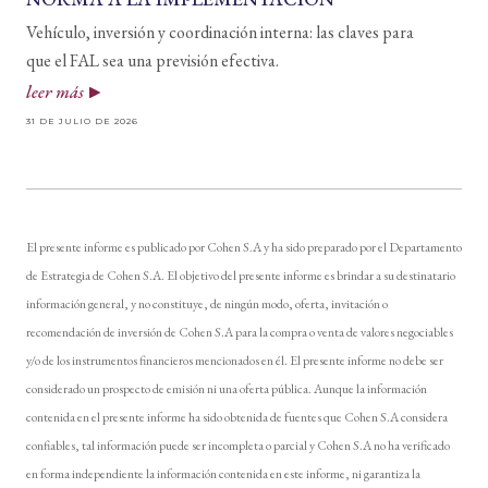
Vehículo, inversión y coordinación interna: las claves para
que el FAL sea una previsión efectiva.
leer más
31 DE JULIO DE 2026
El presente informe es publicado por Cohen S.A y ha sido preparado por el Departamento
de Estrategia de Cohen S.A. El objetivo del presente informe es brindar a su destinatario
información general, y no constituye, de ningún modo, oferta, invitación o
recomendación de inversión de Cohen S.A para la compra o venta de valores negociables
y/o de los instrumentos financieros mencionados en él. El presente informe no debe ser
considerado un prospecto de emisión ni una oferta pública. Aunque la información
contenida en el presente informe ha sido obtenida de fuentes que Cohen S.A considera
confiables, tal información puede ser incompleta o parcial y Cohen S.A no ha verificado
en forma independiente la información contenida en este informe, ni garantiza la