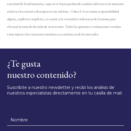
exactitud de la información, o que no se hayan producido cambios adversos en la situación
relativa a los emisores descripta en este informe. Cohen S.A no asume responsabilidad
alguna, explícita o implícita, en cuanto a la veracidad o suficiencia de la misma para
efectuar la toma de decisión de su inversión. Todas las opiniones o estimaciones vertidas
están sujetas a las variaciones intrínsecas y extrínsecas de los mercados.
¿Te gusta
nuestro contenido?
Suscribite a nuestro newsletter y recibí los análisis de
nuestros especialistas directamente en tu casilla de mail.