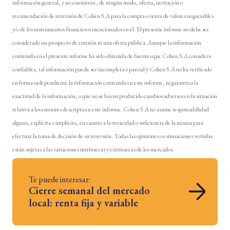
información general, y no constituye, de ningún modo, oferta, invitación o
recomendación de inversión de Cohen S.A para la compra o venta de valores negociables
y/o de los instrumentos financieros mencionados en él. El presente informe no debe ser
considerado un prospecto de emisión ni una oferta pública. Aunque la información
contenida en el presente informe ha sido obtenida de fuentes que Cohen S.A considera
confiables, tal información puede ser incompleta o parcial y Cohen S.A no ha verificado
en forma independiente la información contenida en este informe, ni garantiza la
exactitud de la información, o que no se hayan producido cambios adversos en la situación
relativa a los emisores descripta en este informe. Cohen S.A no asume responsabilidad
alguna, explícita o implícita, en cuanto a la veracidad o suficiencia de la misma para
efectuar la toma de decisión de su inversión. Todas las opiniones o estimaciones vertidas
están sujetas a las variaciones intrínsecas y extrínsecas de los mercados.
Te puede interesar:
Cierre semanal del mercado
local: renta fija y variable