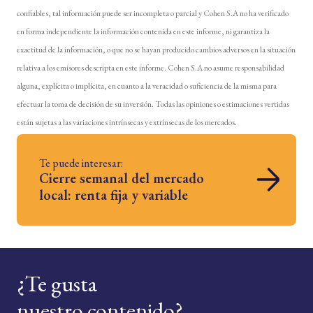
confiables, tal información puede ser incompleta o parcial y Cohen S.A no ha verificado
en forma independiente la información contenida en este informe, ni garantiza la
exactitud de la información, o que no se hayan producido cambios adversos en la situación
relativa a los emisores descripta en este informe. Cohen S.A no asume responsabilidad
alguna, explícita o implícita, en cuanto a la veracidad o suficiencia de la misma para
efectuar la toma de decisión de su inversión. Todas las opiniones o estimaciones vertidas
están sujetas a las variaciones intrínsecas y extrínsecas de los mercados.
Te puede interesar:
Cierre semanal del mercado
local: renta fija y variable
¿Te gusta
nuestro contenido?