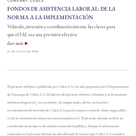
COMPANY GOALS
FONDOS DE ASISTENCIA LABORAL: DE LA
NORMA A LA IMPLEMENTACIÓN
Vehículo, inversión y coordinación interna: las claves para
que el FAL sea una previsión efectiva.
leer más
31 DE JULIO DE 2026
El presente informe es publicado por Cohen S.A y ha sido preparado por el Departamento
de Estrategia de Cohen S.A. El objetivo del presente informe es brindar a su destinatario
información general, y no constituye, de ningún modo, oferta, invitación o
recomendación de inversión de Cohen S.A para la compra o venta de valores negociables
y/o de los instrumentos financieros mencionados en él. El presente informe no debe ser
considerado un prospecto de emisión ni una oferta pública. Aunque la información
contenida en el presente informe ha sido obtenida de fuentes que Cohen S.A considera