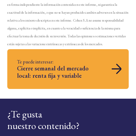
en forma independiente la información contenida en este informe, ni garantiza la
exactitud de la información, o que no se hayan producido cambios adversos en la situación
relativa a los emisores descripta en este informe. Cohen S.A no asume responsabilidad
alguna, explícita o implícita, en cuanto a la veracidad o suficiencia de la misma para
efectuar la toma de decisión de su inversión. Todas las opiniones o estimaciones vertidas
están sujetas a las variaciones intrínsecas y extrínsecas de los mercados.
Te puede interesar:
Cierre semanal del mercado
local: renta fija y variable
¿Te gusta
nuestro contenido?