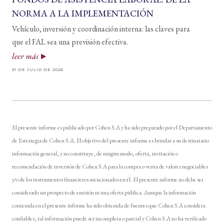
NORMA A LA IMPLEMENTACIÓN
Vehículo, inversión y coordinación interna: las claves para
que el FAL sea una previsión efectiva.
leer más
31 DE JULIO DE 2026
El presente informe es publicado por Cohen S.A y ha sido preparado por el Departamento
de Estrategia de Cohen S.A. El objetivo del presente informe es brindar a su destinatario
información general, y no constituye, de ningún modo, oferta, invitación o
recomendación de inversión de Cohen S.A para la compra o venta de valores negociables
y/o de los instrumentos financieros mencionados en él. El presente informe no debe ser
considerado un prospecto de emisión ni una oferta pública. Aunque la información
contenida en el presente informe ha sido obtenida de fuentes que Cohen S.A considera
confiables, tal información puede ser incompleta o parcial y Cohen S.A no ha verificado