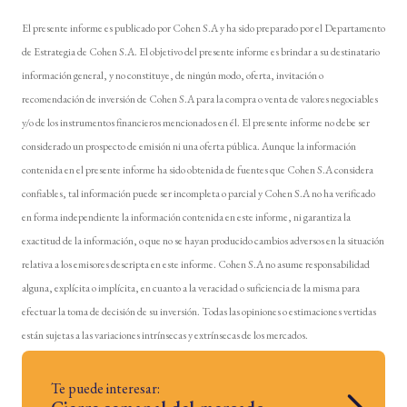
El presente informe es publicado por Cohen S.A y ha sido preparado por el Departamento
de Estrategia de Cohen S.A. El objetivo del presente informe es brindar a su destinatario
información general, y no constituye, de ningún modo, oferta, invitación o
recomendación de inversión de Cohen S.A para la compra o venta de valores negociables
y/o de los instrumentos financieros mencionados en él. El presente informe no debe ser
considerado un prospecto de emisión ni una oferta pública. Aunque la información
contenida en el presente informe ha sido obtenida de fuentes que Cohen S.A considera
confiables, tal información puede ser incompleta o parcial y Cohen S.A no ha verificado
en forma independiente la información contenida en este informe, ni garantiza la
exactitud de la información, o que no se hayan producido cambios adversos en la situación
relativa a los emisores descripta en este informe. Cohen S.A no asume responsabilidad
alguna, explícita o implícita, en cuanto a la veracidad o suficiencia de la misma para
efectuar la toma de decisión de su inversión. Todas las opiniones o estimaciones vertidas
están sujetas a las variaciones intrínsecas y extrínsecas de los mercados.
Te puede interesar: