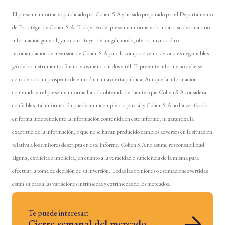
El presente informe es publicado por Cohen S.A y ha sido preparado por el Departamento
de Estrategia de Cohen S.A. El objetivo del presente informe es brindar a su destinatario
información general, y no constituye, de ningún modo, oferta, invitación o
recomendación de inversión de Cohen S.A para la compra o venta de valores negociables
y/o de los instrumentos financieros mencionados en él. El presente informe no debe ser
considerado un prospecto de emisión ni una oferta pública. Aunque la información
contenida en el presente informe ha sido obtenida de fuentes que Cohen S.A considera
confiables, tal información puede ser incompleta o parcial y Cohen S.A no ha verificado
en forma independiente la información contenida en este informe, ni garantiza la
exactitud de la información, o que no se hayan producido cambios adversos en la situación
relativa a los emisores descripta en este informe. Cohen S.A no asume responsabilidad
alguna, explícita o implícita, en cuanto a la veracidad o suficiencia de la misma para
efectuar la toma de decisión de su inversión. Todas las opiniones o estimaciones vertidas
están sujetas a las variaciones intrínsecas y extrínsecas de los mercados.
Te puede interesar:
Cierre semanal del mercado